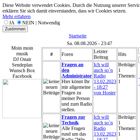
Diese Website verwendet Cookies. Durch die Nutzung unserer Servic
erklären Sie sich damit einverstanden, dass wir Cookies setzen.
Mehr erfahren
JA
NEIN | Notwendig
Zustimmen
Startseite
Sa. 08.08.2026 - 23:47
Moin moin
Letzter
musik
#
Foren
Hits
Beitrag
DJ Onair
Fragen an
Ich will
Beiträge:
Sendeplan
den
auch so`n
1
Wunsch Box
Administrator
Radio
Themen:
Facebook
Hier könnt Ihr
13.02.2023
1
mir allgemeine
- 18:27
Fragen zu
von Hoster
meiner Person
und zum Radio
stellen.
Fragen zur
Ich will
Beiträge:
Technik
auch so`n
1
Alle Fragen
Radio
Themen:
rund um das
13.02.2023
1
Radio "Wie
- 18:27